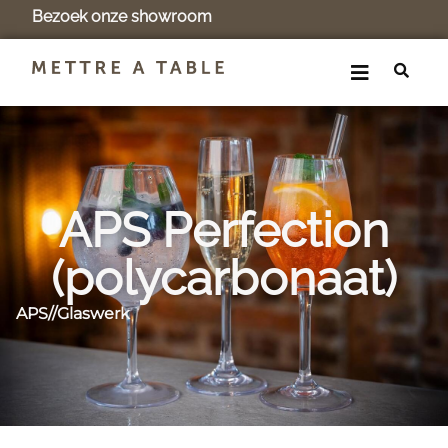
Bezoek onze showroom
APS Perfection
(polycarbonaat)
APS
//
Glaswerk